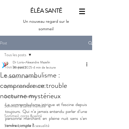
ÉLÉA SANTÉ
Un nouveau regard sur le
sommeil
Post
Tous les posts
Dr Loris-Alexandre Mazelin
Tous les posts
26 mars 2025
4 min de lecture
Le somnambulisme :
Troubles du sommeil
comprendre ce trouble
Apnée du sommeil & PPC
nocturne mystérieux
Sommeil de l'enfant
Le somnambulisme intrigue et fascine depuis 
Sommeil & santé mentale
toujours. Qui n’a jamais entendu parler d’une 
Sommeil, corps & santé
personne marchant en pleine nuit sans s’en 
rendre compte ? 
Sommeil, couple & sexualité