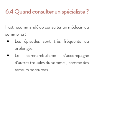
6.4 Quand consulter un spécialiste ?
Il est recommandé de consulter un médecin du 
sommeil si :
Les épisodes sont très fréquents ou 
prolongés.
Le somnambulisme s’accompagne 
d’autres troubles du sommeil, comme des 
terreurs nocturnes.
Il existe un 
danger réel
 pour la personne 
ou son entourage.
Des traitements spécifiques peuvent alors être 
mis en place.
Conclusion
Le somnambulisme est un phénomène 