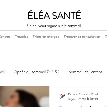
ÉLÉA SANTÉ
Un nouveau regard sur le sommeil
entres
Troubles
Prises en charges
Préparer sa consultation
T
eil
Apnée du sommeil & PPC
Sommeil de l'enfant
Sommeil, corps & santé
Sommeil, couple & sexualité
Dr Loris-Alexandre Mazelin
18 juil.
9 min de lecture