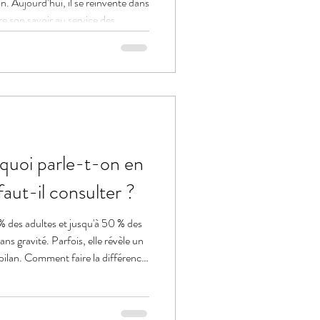
n. Aujourd’hui, il se réinvente dans
 son savoir au service des
quoi parle-t-on en
aut-il consulter ?
% des adultes et jusqu'à 50 % des
ans gravité. Parfois, elle révèle un
bilan. Comment faire la différence
liste du sommeil.