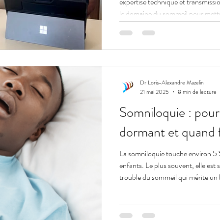
expertise technique et transmissio
le domaine du sommeil pour mettre
médecins et des patients.
Dr Loris-Alexandre Mazelin
21 mai 2025
8 min de lecture
Somniloquie : pour
dormant et quand f
La somniloquie touche environ 5 
enfants. Le plus souvent, elle est s
trouble du sommeil qui mérite un 
? Le point avec un médecin spécia