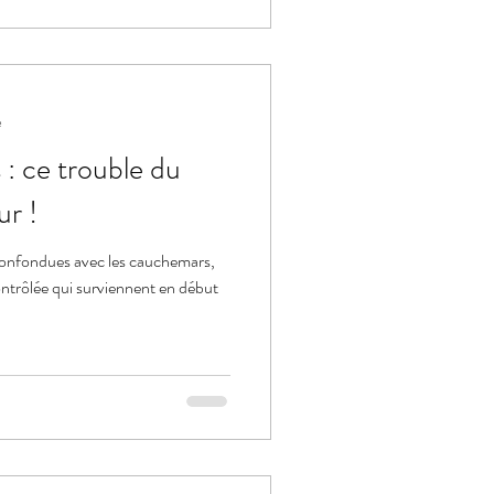
e
 : ce trouble du
ur !
confondues avec les cauchemars,
ntrôlée qui surviennent en début