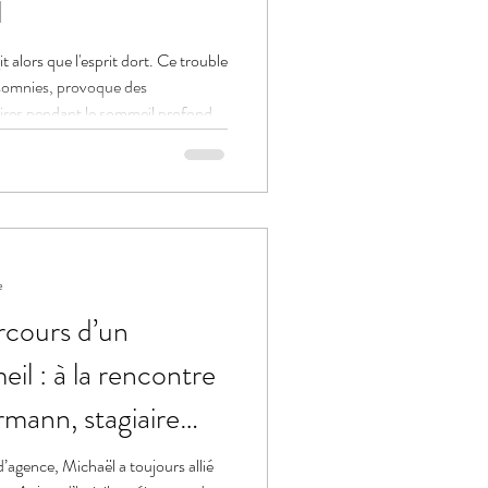
l
t alors que l'esprit dort. Ce trouble
asomnies, provoque des
ires pendant le sommeil profond.
oi de 2025 sur le consentement, et
e
rcours d’un
il : à la rencontre
mann, stagiaire
d’agence, Michaël a toujours allié