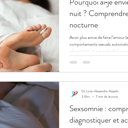
Pourquoi ai‑je envie
nuit ? Comprendre 
nocturne
Avoir plus envie de faire l’amour l
comportements sexuels automati
nécessitent un avis spécialisé pou
Dr Loris-Alexandre Mazelin
3 févr.
7 min de lecture
Sexsomnie : compr
diagnostiquer et 