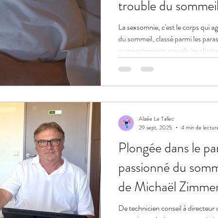
trouble du sommei
La sexsomnie, c'est le corps qui agi
du sommeil, classé parmi les par
comportements sexuels involonta
Diagnostic, cadre légal après la l
prise en charge.
Alizée Le Tallec
29 sept. 2025
4 min de lectur
Plongée dans le pa
passionné du somme
de Michaël Zimmer
chez Eléa santé
De technicien conseil à directeur 