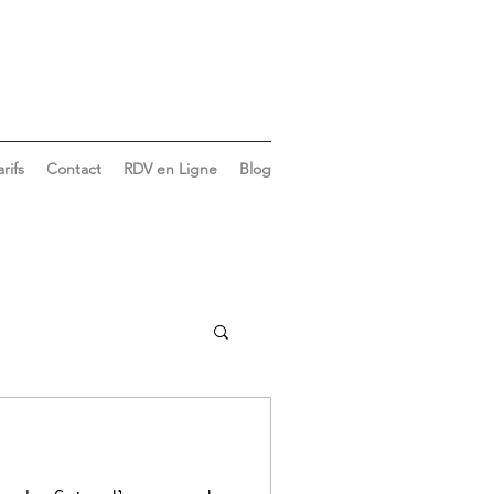
arifs
Contact
RDV en Ligne
Blog
Vie du cabinet