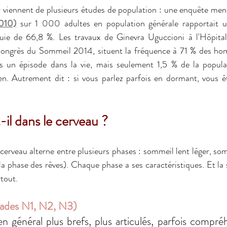
 viennent de plusieurs études de population : une enquête men
010)
 sur 1 000 adultes en population générale rapportait un
uie de 66,8 %. Les travaux de Ginevra Uguccioni à l'Hôpital 
 Congrès du Sommeil 2014, situent la fréquence à 71 % des ho
un épisode dans la vie, mais seulement 1,5 % de la populati
n. Autrement dit : si vous parlez parfois en dormant, vous ê
il dans le cerveau ? 
cerveau alterne entre plusieurs phases : sommeil lent léger, som
a phase des rêves). Chaque phase a ses caractéristiques. Et la 
tout. 
tades N1, N2, N3) 
n général plus brefs, plus articulés, parfois compréhe