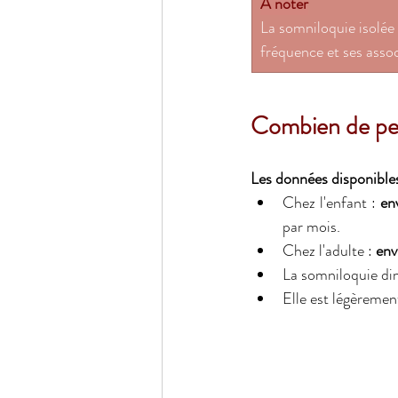
À noter
La somniloquie isolée 
fréquence et ses asso
Combien de per
Les données disponibles
Chez l'enfant :
 en
par mois. 
Chez l'adulte : 
env
La somniloquie dim
Elle est légèremen