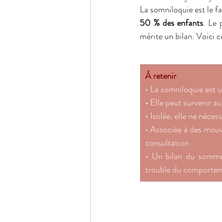
La somniloquie est le f
50 % des enfants
. Le 
mérite un bilan. Voici c
À retenir
• La somniloquie est 
• Elle peut survenir a
• Isolée, elle ne néces
• Associée à des mouve
consultation. 
• Un bilan du somme
trouble du comportem