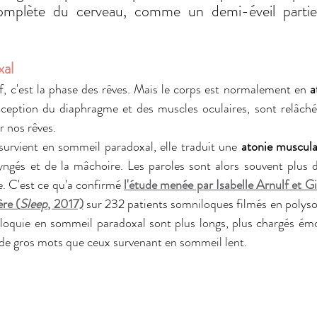
complète du cerveau, comme un demi-éveil partiel
al 
if, c'est la phase des rêves. Mais le corps est normalement en 
a
xception du diaphragme et des muscles oculaires, sont relâchés
 nos rêves. 
urvient en sommeil paradoxal, elle traduit une 
atonie muscula
yngés et de la mâchoire. Les paroles sont alors souvent plus d
e. C'est ce qu'a confirmé 
l'étude menée par Isabelle Arnulf et G
ère (
Sleep
, 2017)
 sur 232 patients somniloques filmés en polys
iloquie en sommeil paradoxal sont plus longs, plus chargés émo
de gros mots que ceux survenant en sommeil lent. 