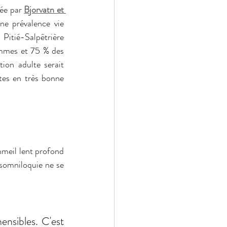
ée par 
Bjorvatn et 
e prévalence vie 
Pitié-Salpêtrière 
mmes et 75 % des 
on adulte serait 
tes en très bonne 
meil lent profond 
somniloquie ne se 
nsibles. C'est 