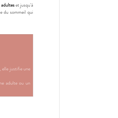
 adultes
 et jusqu'à 
ble du sommeil qui 
lle justifie une 
e adulte ou un 