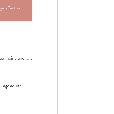
e. C'est sa 
au moins une fois 
 
l'âge adulte. 