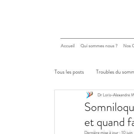
Accueil
Qui sommes nous ?
Nos C
Tous les posts
Troubles du somm
Sommeil & santé mentale
Dr Loris-Alexandre M
Somniloqui
et quand f
Dernière mise à jour :
10 juin