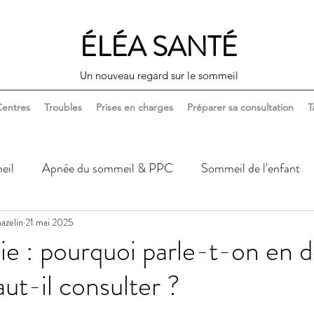
ÉLÉA SANTÉ
Un nouveau regard sur le sommeil
entres
Troubles
Prises en charges
Préparer sa consultation
T
eil
Apnée du sommeil & PPC
Sommeil de l'enfant
azelin
Sommeil, corps & santé
21 mai 2025
Sommeil, couple & sexualité
e : pourquoi parle-t-on en 
aut-il consulter ?