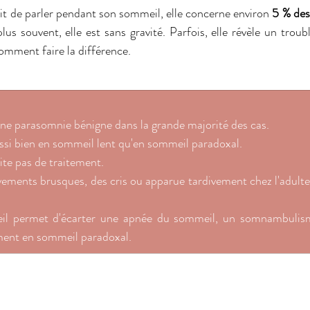
ait de parler pendant son sommeil, elle concerne environ 
5 % des
plus souvent, elle est sans gravité. Parfois, elle révèle un trou
omment faire la différence. 
une parasomnie bénigne dans la grande majorité des cas. 
ussi bien en sommeil lent qu'en sommeil paradoxal. 
site pas de traitement. 
ments brusques, des cris ou apparue tardivement chez l'adulte, e
il permet d'écarter une apnée du sommeil, un somnambulism
ent en sommeil paradoxal. 