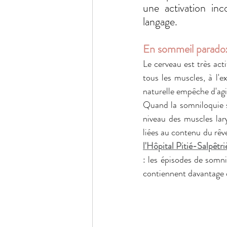
une activation in
langage. 
En sommeil paradox
Le cerveau est très act
tous les muscles, à l'e
naturelle empêche d'agir
Quand la somniloquie s
niveau des muscles lar
liées au contenu du rêv
l'Hôpital Pitié-Salpêtri
: les épisodes de somn
contiennent davantage 