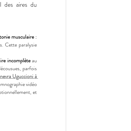
 des aires du 
tonie musculaire
 : 
. Cette paralysie 
ire incomplète
 au 
écousues, parfois 
inevra Uguccioni à 
omnographie vidéo 
tionnellement, et 