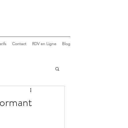
arifs
Contact
RDV en Ligne
Blog
Vie du cabinet
dormant