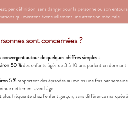
est, par définition, sans danger pour la personne ou son entourag
ciations qui méritent éventuellement une attention médicale.
sonnes sont concernées ? 
 convergent autour de quelques chiffres simples : 
viron 50 %
 des enfants âgés de 3 à 10 ans parlent en dormant 
iron 5 %
 rapportent des épisodes au moins une fois par semaine.
inue nettement avec l'âge. 
t plus fréquente chez l'enfant garçon, sans différence marquée à 