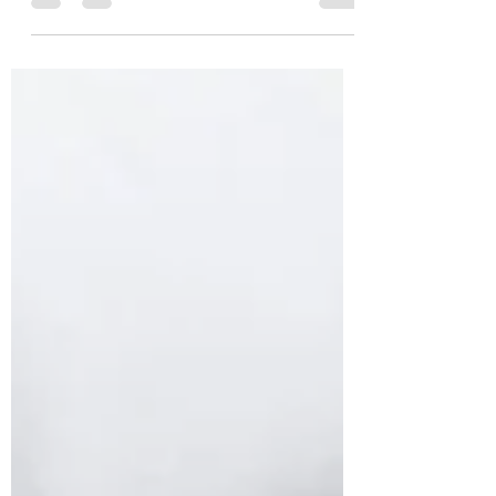
sommeil avec l'OAM ?
En France, 950 000 patients portent une PPC.
15 000 portent une OAM. Pourtant, pour
beaucoup, l'orthèse aurait été la meilleure option.
Le Dr Mazelin décrypte l'efficacité réelle, les
indications et les limites.