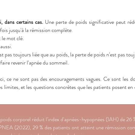
, dans certains cas.
 Une perte de poids significative peut rédu
rfois jusqu'à la rémission complète. 
 le mot clé. 
aussi. 
 pas toujours liée que au poids, la perte de poids n'est pas toujo
 faire revenir l'apnée du sommeil.
 ici, ce ne sont pas des encouragements vagues. Ce sont les d
 les limites, et les questions concrètes que les patients posent en
 poids corporel réduit l'index d'apnées-hypopnées (IAH) de 26
NEA (2022), 29 % des patients ont atteint une rémission comp