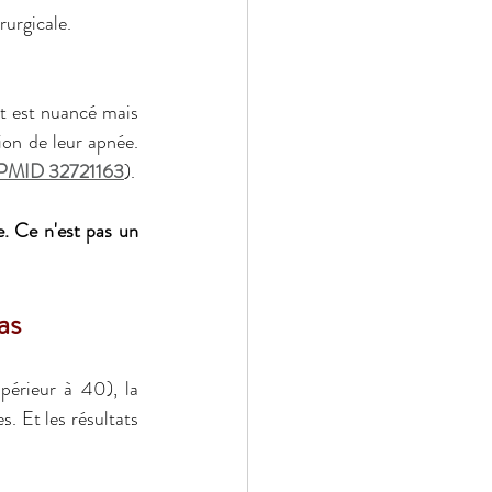
rurgicale.
t est nuancé mais 
on de leur apnée. 
 PMID 32721163
).
. Ce n'est pas un 
as
érieur à 40), la 
. Et les résultats 