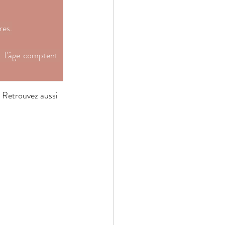
res.
t l'âge comptent 
 Retrouvez aussi 