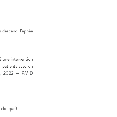
s descend, l'apnée 
é une intervention 
patients avec un 
n, 2022 — PMID 
 clinique).