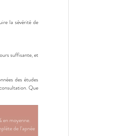
ire la sévérité de 
urs suffisante, et 
onnées des études 
 consultation. Que 
 % en moyenne.
lète de l'apnée 