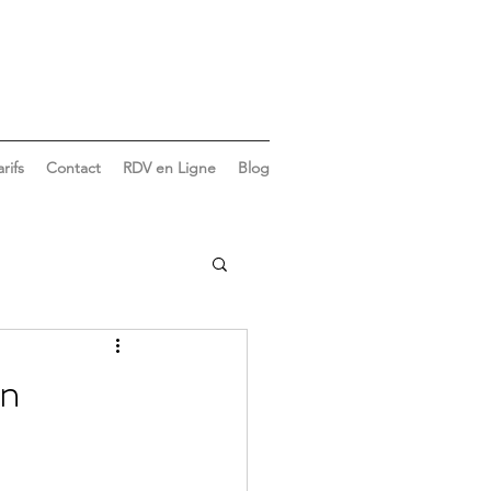
arifs
Contact
RDV en Ligne
Blog
Vie du cabinet
en