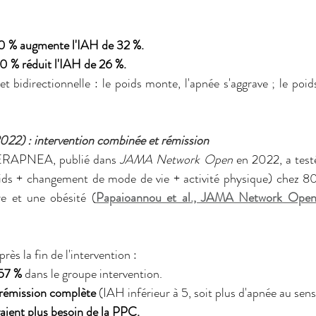
10 % augmente l'IAH de 32 %.
0 % réduit l'IAH de 26 %.
 et bidirectionnelle : le poids monte, l'apnée s'aggrave ; le poid
) : intervention combinée et rémission
TERAPNEA, publié dans 
JAMA Network Open
 en 2022, a test
ds + changement de mode de vie + activité physique) chez 80 
 et une obésité (
Papaioannou et al., JAMA Network Ope
rès la fin de l'intervention :
 57 %
 dans le groupe intervention.
 rémission complète
 (IAH inférieur à 5, soit plus d'apnée au sens
vaient plus besoin de la PPC.