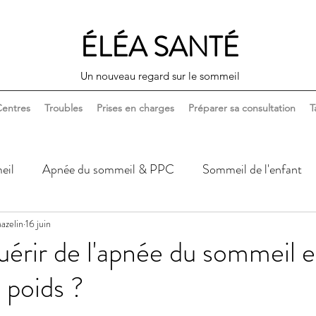
ÉLÉA SANTÉ
Un nouveau regard sur le sommeil
entres
Troubles
Prises en charges
Préparer sa consultation
T
eil
Apnée du sommeil & PPC
Sommeil de l'enfant
azelin
Sommeil, corps & santé
16 juin
Sommeil, couple & sexualité
érir de l'apnée du sommeil 
 poids ?