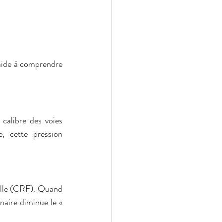
aide à comprendre 
calibre des voies 
 cette pression 
elle (CRF). Quand 
aire diminue le « 