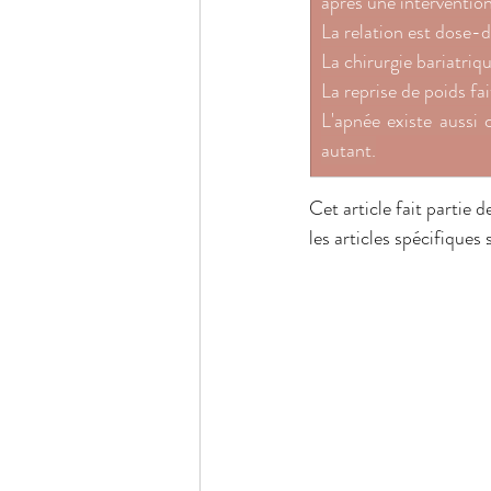
après une interventio
La relation est dose-d
La chirurgie bariatriq
La reprise de poids fai
L'apnée existe aussi 
autant.
Cet article fait partie de
les articles spécifiques s