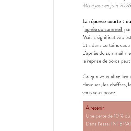
Mis à jour en juin 2026
La réponse courte : oui
l'
apnée du sommeil
, pa
Mais « significative » est
Et « dans certains cas » 
L'apnée du sommeil n'est
la reprise de poids peut
Ce que vous allez lire
cliniques, les chiffres,
vous vous posez.
À retenir
Une perte de 10 % du
Dans l'essai INTERAP