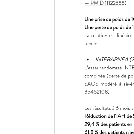
— PMID 11122588
) :
Une prise de poids de 
Une perte de poids de 1
La relation est linéaire
recule.
INTERAPNEA (2022
L'essai randomisé IN
combinée (perte de poi
SAOS modéré à sévère
35452108
).
Les résultats à 6 mois ap
Réduction de l'IAH de
29,4 % des patients en
61,8 % des patients n'a