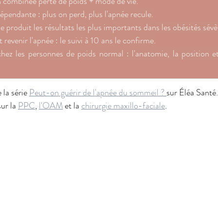
n combinée perte de poids + mode de vie.
épendante : plus on perd, plus l'apnée recule.
ue produit les résultats les plus importants dans les obésités sévè
t revenir l'apnée : le suivi à 10 ans le confirme.
chez les personnes de poids normal : l'anatomie, la position e
 la série 
Peut-on guérir de l'apnée du sommeil ? 
sur Éléa Santé.
ur la 
PPC
, 
l'OAM
 et la 
chirurgie maxillo-faciale
.