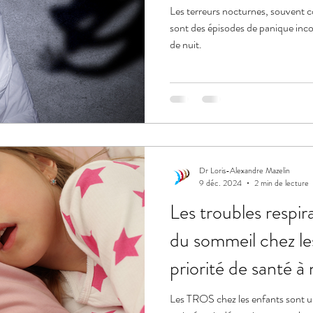
Les terreurs nocturnes, souvent 
sont des épisodes de panique inco
de nuit.
Dr Loris-Alexandre Mazelin
9 déc. 2024
2 min de lecture
Les troubles respir
du sommeil chez le
priorité de santé à
Les TROS chez les enfants sont u