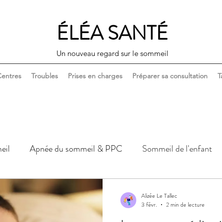
ÉLÉA SANTÉ
Un nouveau regard sur le sommeil
entres
Troubles
Prises en charges
Préparer sa consultation
T
eil
Apnée du sommeil & PPC
Sommeil de l'enfant
Sommeil, corps & santé
Sommeil, couple & sexualité
Alizée Le Tallec
3 févr.
2 min de lecture