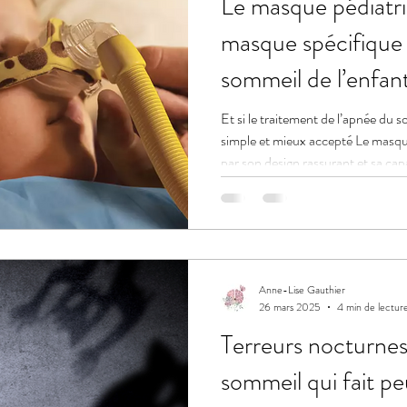
Le masque pédiatri
masque spécifique 
sommeil de l’enfan
Et si le traitement de l’apnée du 
simple et mieux accepté Le masqu
par son design rassurant et sa capa
l’enfant Une solution encore rare 
confort et l’observance des trait
Anne-Lise Gauthier
26 mars 2025
4 min de lectur
Terreurs nocturnes
sommeil qui fait pe