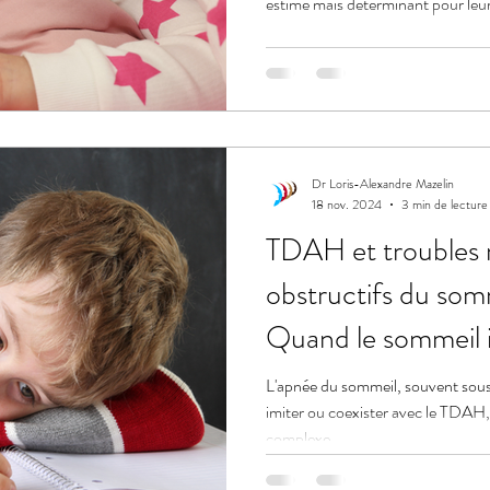
estimé mais déterminant pour leur
Dr Loris-Alexandre Mazelin
18 nov. 2024
3 min de lecture
TDAH et troubles r
obstructifs du somm
Quand le sommeil i
comportement de l
L'apnée du sommeil, souvent sous
imiter ou coexister avec le TDAH,
complexe.