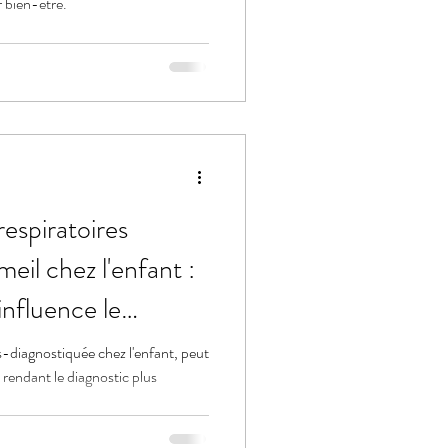
 bien-être.
espiratoires
eil chez l'enfant :
nfluence le
’enfant.
-diagnostiquée chez l'enfant, peut
 rendant le diagnostic plus