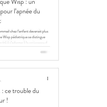
que Wisp : un
pour l’apnée du
t
sommeil chez l’enfant devenait plus
e Wisp pédiatrique se distingue
cité à s’adapter à la croissance de
mais essentielle pour améliorer le
ements du sommeil.
e
 : ce trouble du
ur !