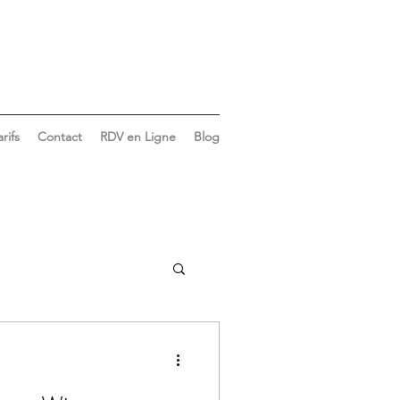
arifs
Contact
RDV en Ligne
Blog
Vie du cabinet