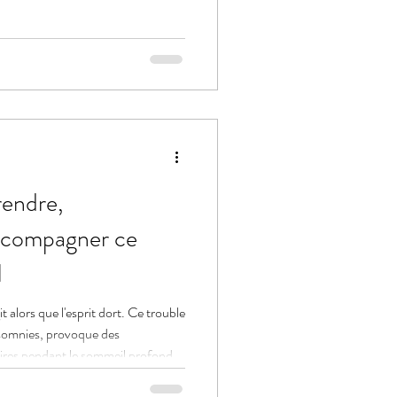
endre,
accompagner ce
l
t alors que l'esprit dort. Ce trouble
asomnies, provoque des
ires pendant le sommeil profond.
oi de 2025 sur le consentement, et