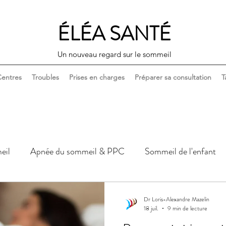
ÉLÉA SANTÉ
Un nouveau regard sur le sommeil
entres
Troubles
Prises en charges
Préparer sa consultation
T
eil
Apnée du sommeil & PPC
Sommeil de l'enfant
Sommeil, corps & santé
Sommeil, couple & sexualité
Dr Loris-Alexandre Mazelin
18 juil.
9 min de lecture