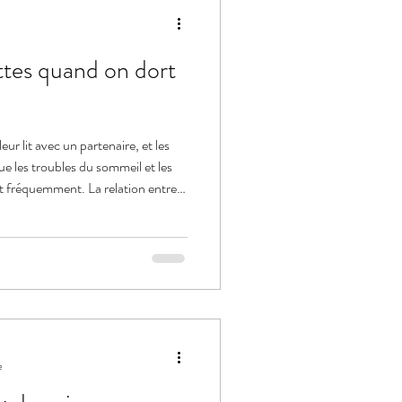
tes quand on dort
eur lit avec un partenaire, et les
e les troubles du sommeil et les
ent fréquemment. La relation entre
directionnelle : une relation
eil, tandis qu’un sommeil perturbé
r cette dimension relationnelle est
t traiter les troubles du sommeil.
e