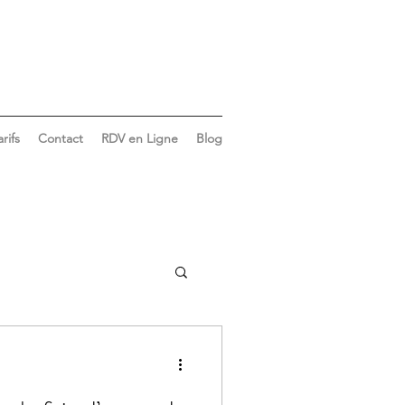
arifs
Contact
RDV en Ligne
Blog
Vie du cabinet