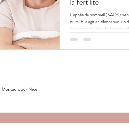
la fertilité
L’apnée du sommeil (SAOS) ne se
nuits. Elle agit en silence sur l’
de notre bien-être : le désir sexuel
- Montauroux - Nice