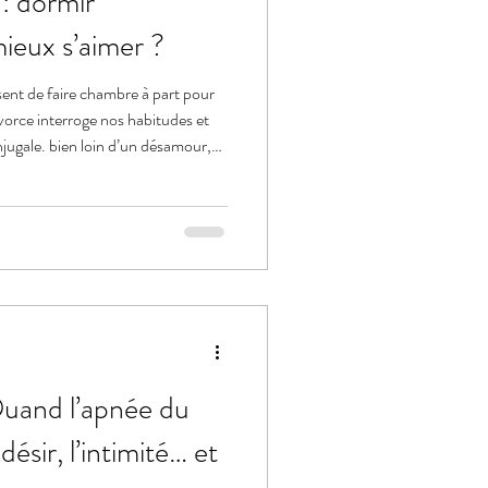
 : dormir
ieux s’aimer ?
sent de faire chambre à part pour
ivorce interroge nos habitudes et
onjugale. bien loin d’un désamour,
ieux vivre ensemble.
and l’apnée du
ésir, l’intimité… et