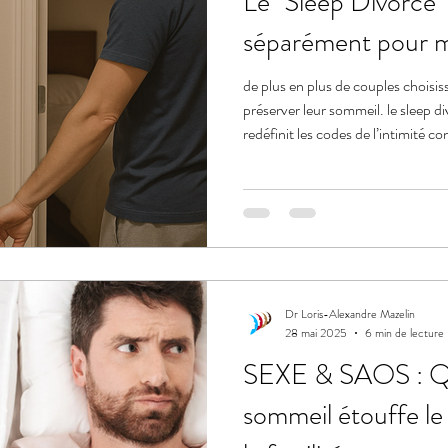
Le "Sleep Divorce"
séparément pour m
de plus en plus de couples choisis
préserver leur sommeil. le sleep d
redéfinit les codes de l’intimité c
c’est parfois une stratégie pour m
Dr Loris-Alexandre Mazelin
28 mai 2025
6 min de lecture
SEXE & SAOS : Qu
sommeil étouffe le d