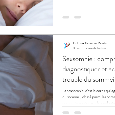
Dr Loris-Alexandre Mazelin
3 févr.
7 min de lecture
Sexsomnie : compr
diagnostiquer et 
trouble du sommei
La sexsomnie, c'est le corps qui agi
du sommeil, classé parmi les par
comportements sexuels involonta
Diagnostic, cadre légal après la l