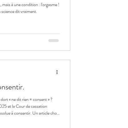
 mais à une condition : l'orgasme !
a science dit vraiment.
nsentir.
ort « ne dit rien = consent » ?
2025 et la Cour de cassation
absolue à consentir. Un article choc
ime.