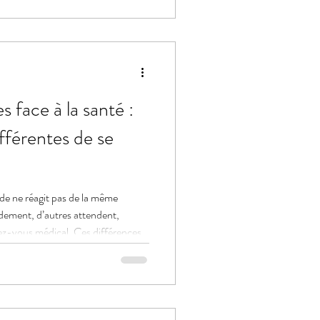
face à la santé :
fférentes de se
e ne réagit pas de la même
dement, d’autres attendent,
ez-vous médical. Ces différences
es sont en grande partie liées au
 la prévention, le diagnostic et
mprendre ces mécanismes permet de
x prévenir. Derrière beaucoup de