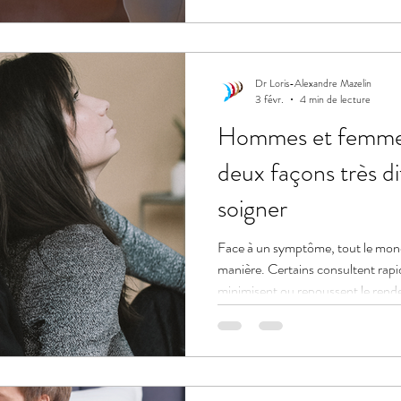
prise en charge.
Dr Loris-Alexandre Mazelin
3 févr.
4 min de lecture
Hommes et femmes 
deux façons très di
soigner
Face à un symptôme, tout le mond
manière. Certains consultent rapi
minimisent ou repoussent le rend
ne sont pas le fruit du hasard. Ell
genre et influencent profondément
l’efficacité des traitements. Co
mieux soigner, mais aussi de mieu
consultations, il y a une fe