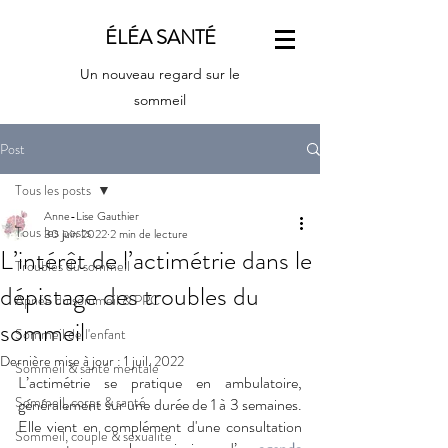
ÉLÉA SANTÉ
Un nouveau regard sur le
sommeil
Post
Tous les posts
Anne-Lise Gauthier
Tous les posts
30 juin 2022
2 min de lecture
L’intérêt de l’actimétrie dans le
Troubles du sommeil
dépistage des troubles du
Apnée du sommeil & PPC
sommeil
Sommeil de l'enfant
Dernière mise à jour :
1 juil. 2022
Sommeil & santé mentale
L’actimétrie se pratique en ambulatoire, 
Sommeil, corps & santé
généralement sur une durée de 1 à 3 semaines. 
Elle vient en complément d'une consultation 
Sommeil, couple & sexualité