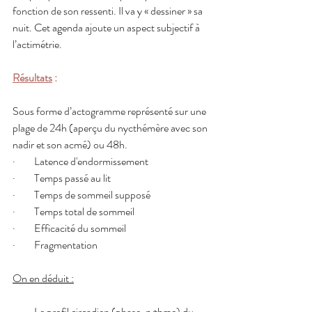
fonction de son ressenti. Il va y « dessiner » sa 
nuit. Cet agenda ajoute un aspect subjectif à 
l’actimétrie.
Résultats
 :
Sous forme d’actogramme représenté sur une 
plage de 24h (aperçu du nycthémère avec son 
nadir et son acmé) ou 48h.
·         Latence d'endormissement
·         Temps passé au lit
·         Temps de sommeil supposé
·         Temps total de sommeil
·         Efficacité du sommeil
·         Fragmentation
On en déduit :
·         Le profil circadien (phase, rythme) du 