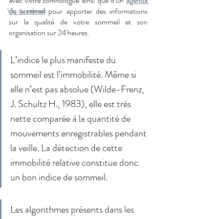
avec votre somnologue ainsi que d’un 
agenda 
du sommeil
 pour apporter des informations 
Vie du cabinet
sur la qualité de votre sommeil et son 
organisation sur 24 heures.
L’indice le plus manifeste du 
sommeil est l’immobilité. Même si 
elle n’est pas absolue (Wilde-Frenz, 
J. Schultz H., 1983), elle est très 
nette comparée à la quantité de 
mouvements enregistrables pendant 
la veille. La détection de cette 
immobilité relative constitue donc 
un bon indice de sommeil. 
Les algorithmes présents dans les 