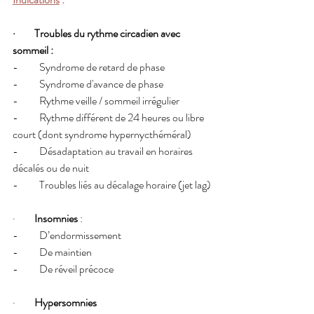
·         Troubles du rythme circadien avec 
sommeil :
-          Syndrome de retard de phase
-          Syndrome d'avance de phase
-          Rythme veille / sommeil irrégulier
-          Rythme différent de 24 heures ou libre 
court (dont syndrome hypernycthéméral)
-          Désadaptation au travail en horaires 
décalés ou de nuit
-          Troubles liés au décalage horaire (jet lag)
·         
Insomnies 
:
-          D’endormissement
-          De maintien
-          De réveil précoce 
·         
Hypersomnies