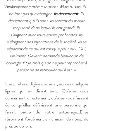
leur reproche même souvent. Mais tu sais, ils 
Vie du cabinet
ne font pas que changer. 
Ils deviennent
. Ils 
deviennent qui ils sont. Ils sortent du moule 
trop serré dans lequel ils ont grandi. Ils 
s’alignent avec leurs envies profondes. Ils 
s’éloignent des injonctions de la société. Ils se 
séparent de ce qui est toxique pour eux. Oui, 
vraiment. Devenir demande beaucoup de 
courage. Et je crois qu’on ne peut reprocher à 
personne de retrouver qui il est. ».
Lisez, relisez, digérez, et analysez ces quelques 
lignes qui en disent tant. Qu’elles vous 
concernent directement, qu’elles vous fassent 
écho, qu’elles définissent une personne qui 
faisait partie de votre entourage…Elles 
résonnent forcément en chacun de nous, de 
près ou de loin.