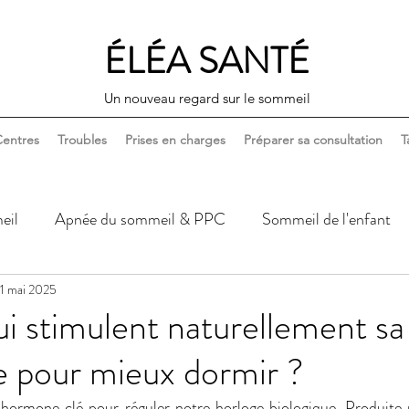
ÉLÉA SANTÉ
Un nouveau regard sur le sommeil
entres
Troubles
Prises en charges
Préparer sa consultation
T
eil
Apnée du sommeil & PPC
Sommeil de l'enfant
1 mai 2025
Sommeil, corps & santé
Sommeil, couple & sexualité
ui stimulent naturellement sa
e pour mieux dormir ?
hormone clé pour réguler notre horloge biologique. Produite 