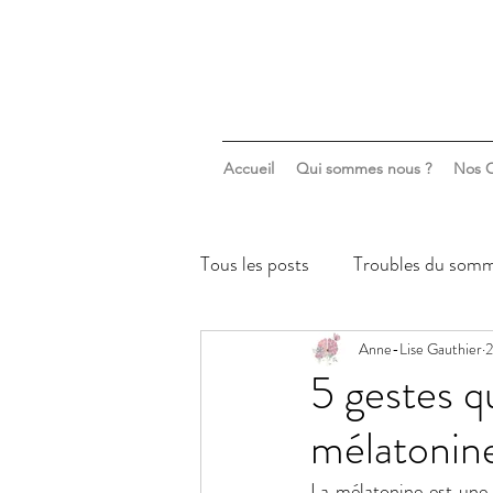
Accueil
Qui sommes nous ?
Nos C
Tous les posts
Troubles du somm
Sommeil & santé mentale
Anne-Lise Gauthier
2
5 gestes q
mélatonin
La mélatonine est une 