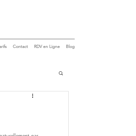
arifs
Contact
RDV en Ligne
Blog
Vie du cabinet
naturellement par 