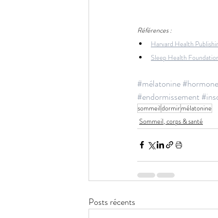
Références :
Harvard Health Publishing
Sleep Health Foundation
#mélatonine
#hormone
#endormissement
#ins
sommeil
dormir
mélatonine
Sommeil, corps & santé
Posts récents