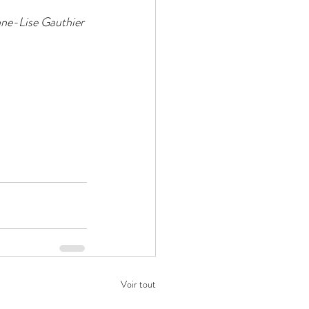
nne-Lise Gauthier 
n
Voir tout