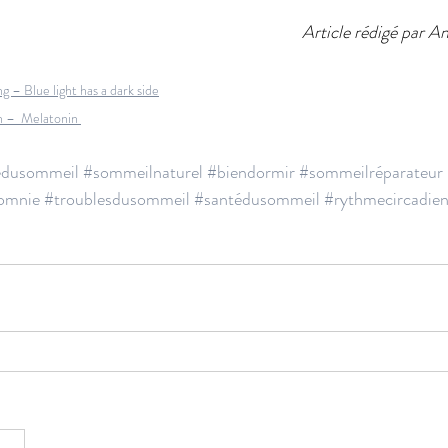
Article rédigé par A
 – Blue light has a dark side
 –  Melatonin 
dusommeil
#sommeilnaturel
#biendormir
#sommeilréparateur
omnie
#troublesdusommeil
#santédusommeil
#rythmecircadie