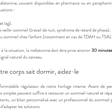
latonine, souvent disponibles en pharmacie ou en parapharmac
uations :
et lag),
 veille-sommeil (travail de nuit, syndrome de retard de phase),
 du sommeil chez l’enfant (notamment en cas de TDAH ou TSA).
 à la situation, la mélatonine doit être prise environ 
30 minute
signal naturel du cerveau.
otre corps sait dormir, aidez-le
ormidable régulateur de notre horloge interne. Avant de pens
 simples peuvent suffire à restaurer un sommeil naturel et répa
stants, un bilan personnalisé avec un professionnel du sommeil p
d’adapter les solutions.