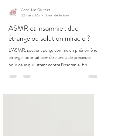
Anne-Lise Gauthier
22 mai 2025
3 min de lecture
ASMR et insomnie : duo
étrange ou solution miracle ?
L’ASMR, souvent perçu comme un phénomène
étrange, pourrait bien être une aide précieuse
pour ceux qui luttent contre l’insomnie. En
stimulant certaines zones du cerveau liées à la
détente, il favorise un état propice à
l’endormissement naturel, sans médication.