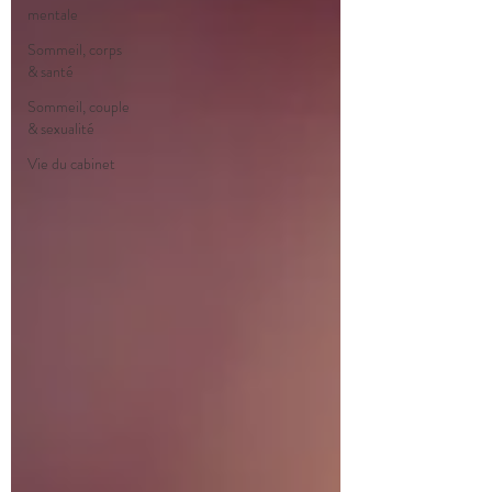
mentale
Sommeil, corps
& santé
Sommeil, couple
& sexualité
Vie du cabinet