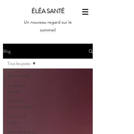
ÉLÉA SANTÉ
Un nouveau regard sur le
sommeil
Blog
Tous les posts
Tous les posts
Troubles du
sommeil
Apnée du
sommeil & PPC
Sommeil de
l'enfant
Sommeil & santé