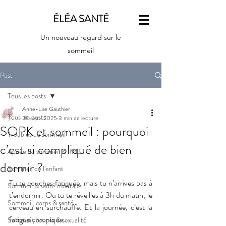
ÉLÉA SANTÉ
Un nouveau regard sur le
sommeil
Post
Tous les posts
Anne-Lise Gauthier
Tous les posts
29 sept. 2025
3 min de lecture
SOPK et sommeil : pourquoi
Troubles du sommeil
c’est si compliqué de bien
Apnée du sommeil & PPC
dormir ?
Sommeil de l'enfant
Tu te couches fatiguée, mais tu n’arrives pas à 
Sommeil & santé mentale
t’endormir. Ou tu te réveilles à 3h du matin, le 
Sommeil, corps & santé
cerveau en surchauffe. Et la journée, c’est la 
fatigue chronique. 
Sommeil, couple & sexualité