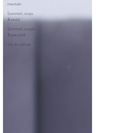
mentale
Sommeil, corps
& santé
Sommeil, couple
& sexualité
Vie du cabinet