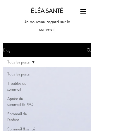
ÉLÉA SANTÉ
Un nouveau regard sur le
sommeil
Blog
Tous les posts
Tous les posts
Troubles du
sommeil
Apnée du
sommeil & PPC
Sommeil de
l'enfant
Sommeil & santé