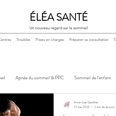
ÉLÉA SANTÉ
Un nouveau regard sur le sommeil
entres
Troubles
Prises en charges
Préparer sa consultation
T
eil
Apnée du sommeil & PPC
Sommeil de l'enfant
Sommeil, corps & santé
Sommeil, couple & sexualité
Anne-Lise Gauthier
22 mai 2025
2 min de lecture