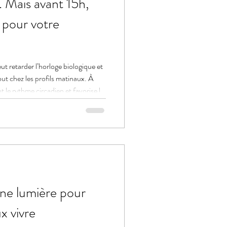
n. Mais avant 15h,
 pour votre
ut retarder l’horloge biologique et
ut chez les profils matinaux. À
nt le rythme circadien et favorise le
ne lumière pour
x vivre