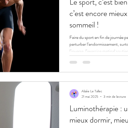
Le sport, c’est bie
c’est encore mieux
sommeil !
Faire du sport en fin de journée pe
perturber l’endormissement, surto
l’inverse, l’exercice matinal soutie
sommeil profond.
Alizée Le Tallec
21 mai 2025
3 min de lecture
Luminothérapie : u
mieux dormir, mieu