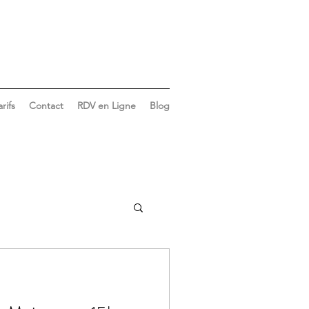
arifs
Contact
RDV en Ligne
Blog
Vie du cabinet