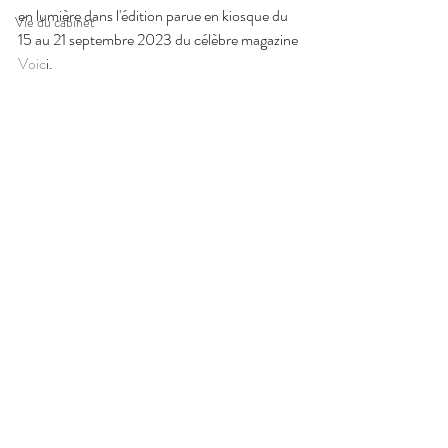
en lumière dans l'édition parue en kiosque du 
Vie du cabinet
15 au 21 septembre 2023 du célèbre magazine
Voic
i. 