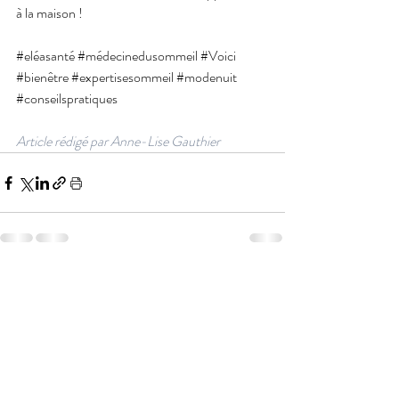
à la maison !
#eléasanté
#médecinedusommeil
#Voici
#bienêtre
#expertisesommeil
#modenuit
#conseilspratiques
Article rédigé par Anne-Lise Gauthier
Posts récents
Voir tout