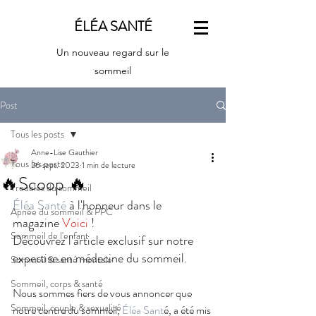
ÉLÉA SANTÉ
Un nouveau regard sur le
sommeil
Post
Tous les posts
Anne-Lise Gauthier
Tous les posts
26 sept. 2023
1 min de lecture
🔥Scoop 🔥
Troubles du sommeil
Éléa Santé
 à l'honneur dans le 
Apnée du sommeil & PPC
magazine 
Voici
! 
Sommeil de l'enfant
Découvrez l'article exclusif sur notre 
expertise en médecine du sommeil.
Sommeil & santé mentale
Sommeil, corps & santé
Nous sommes fiers de vous annoncer que 
Sommeil, couple & sexualité
notre centre du sommeil,
 Éléa Sant
é, a été mis 