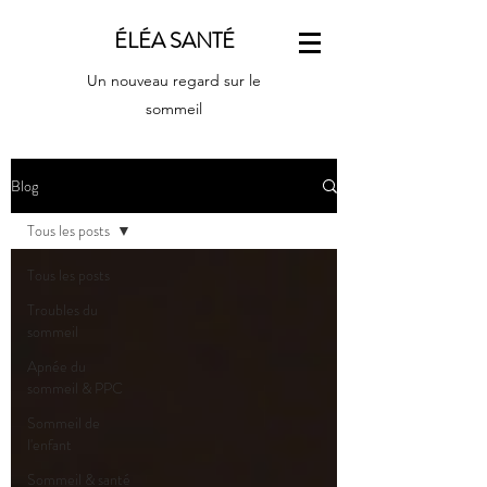
ÉLÉA SANTÉ
Un nouveau regard sur le
sommeil
Blog
Tous les posts
Tous les posts
Troubles du
sommeil
Apnée du
sommeil & PPC
Sommeil de
l'enfant
Sommeil & santé