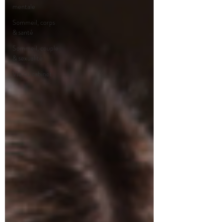
mentale
Sommeil, corps
& santé
Sommeil, couple
& sexualité
Vie du cabinet