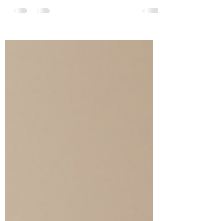
Quand le travail de nuit met en danger la santé…
ce que disent la science et les témoignages
français.