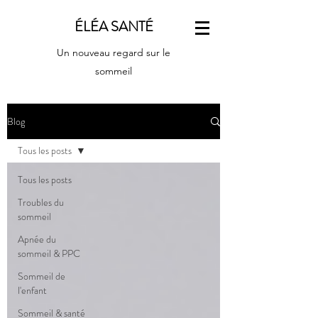
ÉLÉA SANTÉ
Un nouveau regard sur le
sommeil
Blog
Tous les posts
Tous les posts
Troubles du
sommeil
Apnée du
sommeil & PPC
Sommeil de
l'enfant
Sommeil & santé