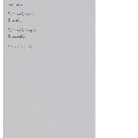
mentale
Sommeil, corps
& santé
Sommeil, couple
& sexualité
Vie du cabinet