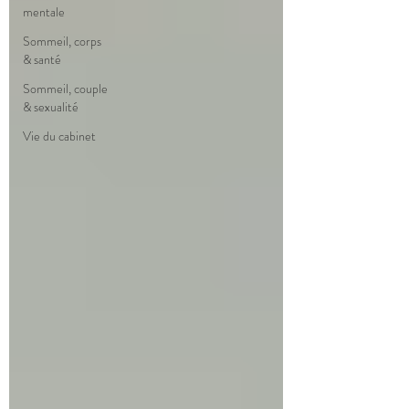
mentale
Sommeil, corps
& santé
Sommeil, couple
& sexualité
Vie du cabinet