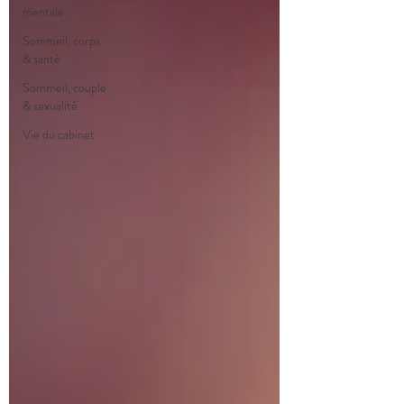
mentale
Sommeil, corps
& santé
Sommeil, couple
& sexualité
Vie du cabinet