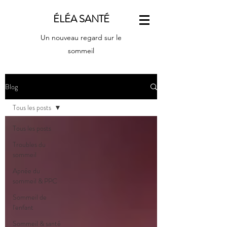
ÉLÉA SANTÉ
Un nouveau regard sur le
sommeil
Blog
Tous les posts
Tous les posts
Troubles du
sommeil
Apnée du
sommeil & PPC
Sommeil de
l'enfant
Sommeil & santé