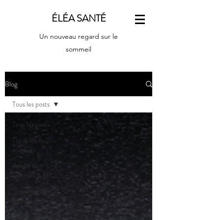
ÉLÉA SANTÉ
Un nouveau regard sur le
sommeil
Blog
Tous les posts
Tous les posts
Troubles du
sommeil
Apnée du
sommeil & PPC
Sommeil de
l'enfant
Sommeil & santé