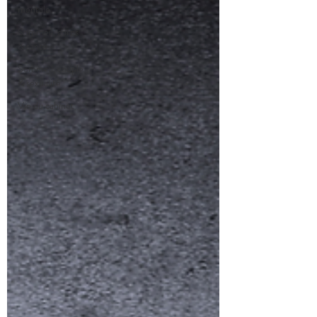
mentale
Sommeil, corps
& santé
Sommeil, couple
& sexualité
Vie du cabinet