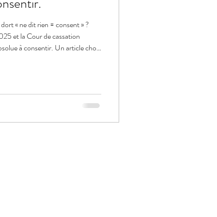
nsentir.
ort « ne dit rien = consent » ?
2025 et la Cour de cassation
absolue à consentir. Un article choc
ime.