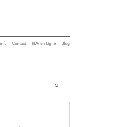
arifs
Contact
RDV en Ligne
Blog
Vie du cabinet