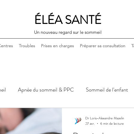
ÉLÉA SANTÉ
Un nouveau regard sur le sommeil
entres
Troubles
Prises en charges
Préparer sa consultation
T
eil
Apnée du sommeil & PPC
Sommeil de l'enfant
Sommeil, corps & santé
Sommeil, couple & sexualité
Dr Loris-Alexandre Mazelin
27 avr.
6 min de lecture