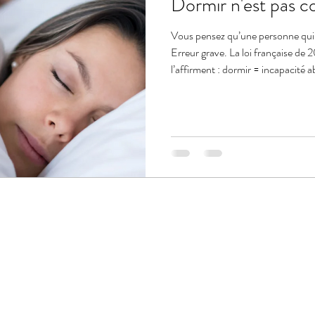
Dormir n'est pas co
Vous pensez qu’une personne qui d
Erreur grave. La loi française de 
l’affirment : dormir = incapacité 
qui change tout sur le respect int