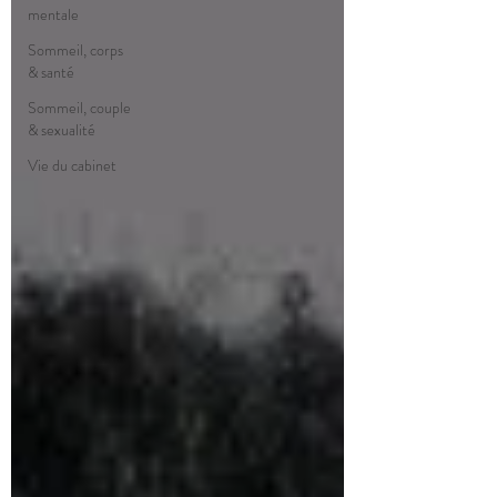
mentale
Sommeil, corps
& santé
Sommeil, couple
& sexualité
Vie du cabinet