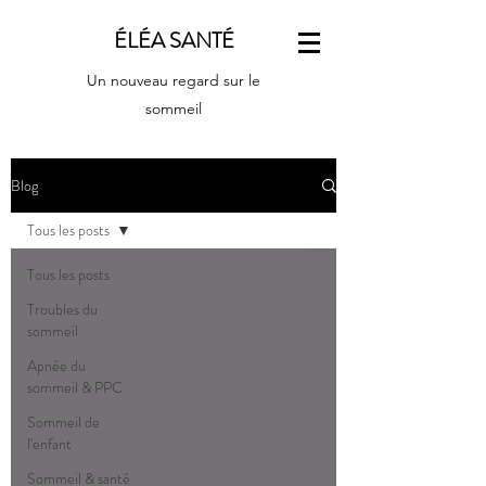
ÉLÉA SANTÉ
Un nouveau regard sur le
sommeil
Blog
Tous les posts
Tous les posts
Troubles du
sommeil
Apnée du
sommeil & PPC
Sommeil de
l'enfant
Sommeil & santé