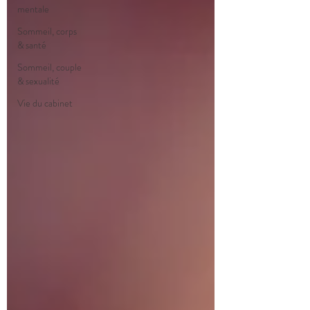
mentale
Sommeil, corps
& santé
Sommeil, couple
& sexualité
Vie du cabinet