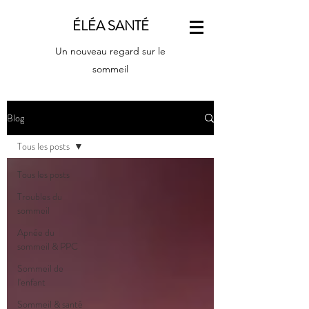
ÉLÉA SANTÉ
Un nouveau regard sur le
sommeil
Blog
Tous les posts
Tous les posts
Troubles du
sommeil
Apnée du
sommeil & PPC
Sommeil de
l'enfant
Sommeil & santé