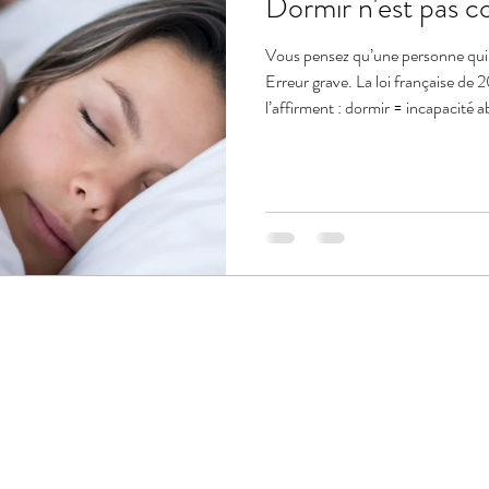
Dormir n'est pas co
Vous pensez qu’une personne qui d
Erreur grave. La loi française de 
l’affirment : dormir = incapacité 
qui change tout sur le respect int