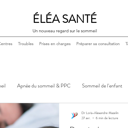
ÉLÉA SANTÉ
Un nouveau regard sur le sommeil
entres
Troubles
Prises en charges
Préparer sa consultation
T
eil
Apnée du sommeil & PPC
Sommeil de l'enfant
Sommeil, corps & santé
Sommeil, couple & sexualité
Dr Loris-Alexandre Mazelin
27 avr.
6 min de lecture