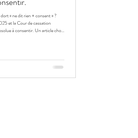
nsentir.
ort « ne dit rien = consent » ?
2025 et la Cour de cassation
absolue à consentir. Un article choc
ime.