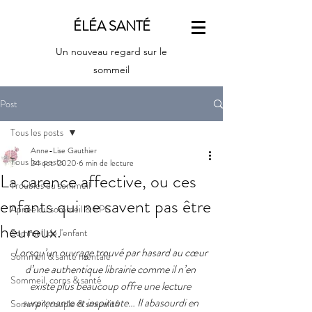
ÉLÉA SANTÉ
Un nouveau regard sur le
sommeil
Post
Tous les posts
Anne-Lise Gauthier
Tous les posts
24 oct. 2020
6 min de lecture
La carence affective, ou ces
Troubles du sommeil
enfants qui ne savent pas être
Apnée du sommeil & PPC
heureux.
Sommeil de l'enfant
Lorsqu’un ouvrage trouvé par hasard au cœur 
Sommeil & santé mentale
d’une authentique librairie comme il n’en 
Sommeil, corps & santé
existe plus beaucoup offre une lecture 
surprenante et inspirante… Il abasourdi en 
Sommeil, couple & sexualité