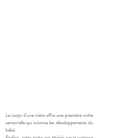
Le corps d’une mère offre une première niche 
sensorielle qui tutorise les développements du 
bébé.
Parfois, cette niche est altérée par la violence 