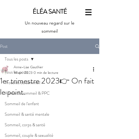
ÉLÉA SANTÉ
Un nouveau regard sur le
sommeil
Post
Tous les posts
Anne-Lise Gauthier
Tous les posts
14 avr. 2023
0 min de lecture
1er trimestre 2023👉 On fait
Troubles du sommeil
le point.
Apnée du sommeil & PPC
Sommeil de l'enfant
Sommeil & santé mentale
Sommeil, corps & santé
Sommeil, couple & sexualité