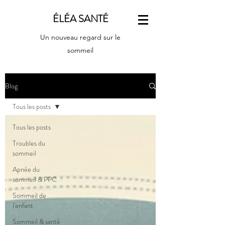
ÉLÉA SANTÉ
Un nouveau regard sur le
sommeil
Blog
Tous les posts
Tous les posts
Troubles du
sommeil
Apnée du
sommeil & PPC
Sommeil de
l'enfant
Sommeil & santé