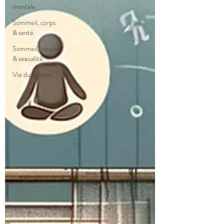
mentale
Sommeil, corps
& santé
Sommeil, couple
& sexualité
Vie du cabinet