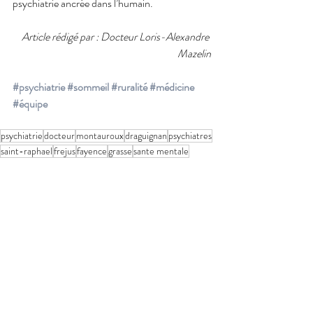
psychiatrie ancrée dans l’humain.
Article rédigé par : Docteur Loris-Alexandre 
Mazelin
#psychiatrie
#sommeil
#ruralité
#médicine
#équipe
psychiatrie
docteur
montauroux
draguignan
psychiatres
saint-raphael
frejus
fayence
grasse
sante mentale
Sommeil & santé mentale
Posts récents
Voir tout