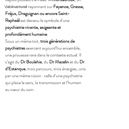
cabinet rural rayonnant sur 
Fayence, Grasse, 
Vie du cabinet
Fréjus, Draguignan ou encore Saint-
Raphaël
 est devenu le symbole d’une 
psychiatrie vivante, exigeante et 
profondément humaine
.
Sous un même toit, 
trois générations de 
psychiatres
 exercent aujourd’hui ensemble, 
une prouesse rare dans le contexte actuel. Il 
s’agit du 
Dr Boulahia
, du 
Dr Mazelin
 et du 
Dr 
d’Estanque
, trois parcours, trois énergies, unis 
par une même vision : celle d’une psychiatrie 
qui place le sens, la transmission et l’humain 
au cœur du soin.