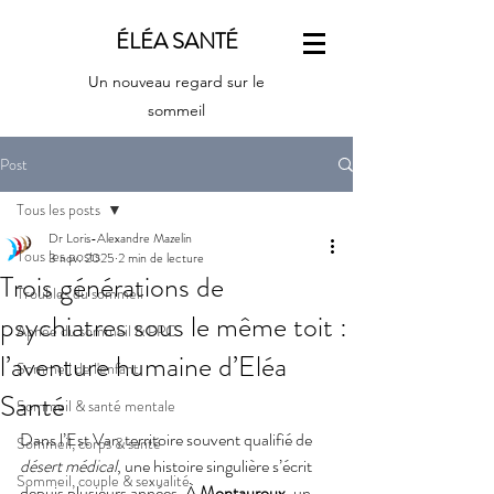
ÉLÉA SANTÉ
Un nouveau regard sur le
sommeil
Post
Tous les posts
Dr Loris-Alexandre Mazelin
Tous les posts
3 nov. 2025
2 min de lecture
Trois générations de
Troubles du sommeil
psychiatres sous le même toit :
Apnée du sommeil & PPC
l’aventure humaine d’Eléa
Sommeil de l'enfant
Santé
Sommeil & santé mentale
Dans l’Est Var, territoire souvent qualifié de 
Sommeil, corps & santé
désert médical
, une histoire singulière s’écrit 
Sommeil, couple & sexualité
depuis plusieurs années. À 
Montauroux
, un 