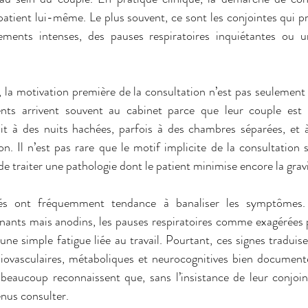
patient lui-même. Le plus souvent, ce sont les conjointes qui pren
ements intenses, des pauses respiratoires inquiétantes ou un
a motivation première de la consultation n’est pas seulement m
ients arrivent souvent au cabinet parce que leur couple est e
t à des nuits hachées, parfois à des chambres séparées, et à
on. Il n’est pas rare que le motif implicite de la consultation s
de traiter une pathologie dont le patient minimise encore la gravi
 ont fréquemment tendance à banaliser les symptômes. Il
nts mais anodins, les pauses respiratoires comme exagérées pa
 simple fatigue liée au travail. Pourtant, ces signes traduise
ovasculaires, métaboliques et neurocognitives bien documenté
beaucoup reconnaissent que, sans l’insistance de leur conjointe
nus consulter.