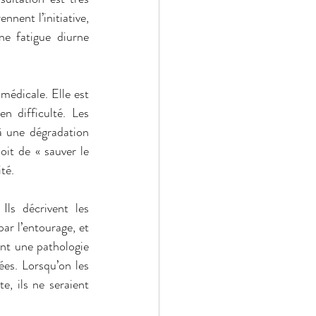
nent l’initiative, 
e fatigue diurne 
édicale. Elle est 
n difficulté. Les 
 une dégradation 
oit de « sauver le 
té.
s décrivent les 
r l’entourage, et 
nt une pathologie 
es. Lorsqu’on les 
, ils ne seraient 