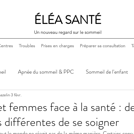
ÉLÉA SANTÉ
Un nouveau regard sur le sommeil
entres
Troubles
Prises en charges
Préparer sa consultation
T
eil
Apnée du sommeil & PPC
Sommeil de l'enfant
azelin
Sommeil, corps & santé
3 févr.
Sommeil, couple & sexualité
 femmes face à la santé : d
s différentes de se soigner
ut le monde ne réagit pas de la même manière. Certains consu