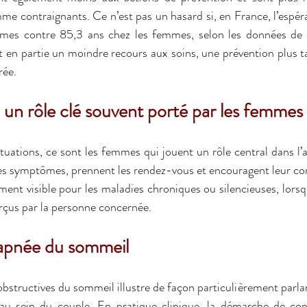
e contraignants. Ce n’est pas un hasard si, en France, l’espéran
mes contre 85,3 ans chez les femmes, selon les données de 
t en partie un moindre recours aux soins, une prévention plus ta
rée.
 un rôle clé souvent porté par les femmes
ations, ce sont les femmes qui jouent un rôle central dans l’a
ement visible pour les maladies chroniques ou silencieuses, lors
rçus par la personne concernée.
’apnée du sommeil
structives du sommeil illustre de façon particulièrement parlant
au sein du couple. En pratique clinique, la démarche de cons