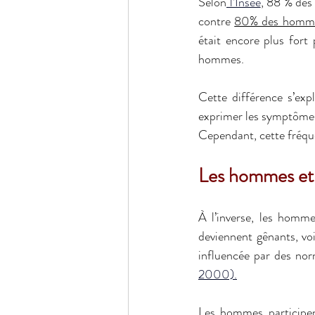
Selon
 l’Insee
, 88 % des
contre 
80% des homm
était encore plus for
hommes.
Cette différence s’exp
exprimer les symptômes
Cependant, cette fréque
Les hommes et l
À l’inverse, les homm
deviennent gênants, voi
influencée par des norm
2000).
Les hommes participen