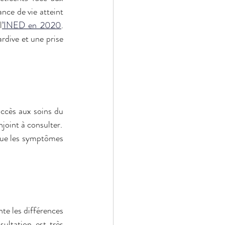
ce de vie atteint 
l
’INED en 2020
. 
rdive et une prise 
ccès aux soins du 
couple. Elles repèrent les symptômes, prennent les rendez-vous et encouragent leur conjoint à consulter. 
que les symptômes 
e les différences 
ultation est très 