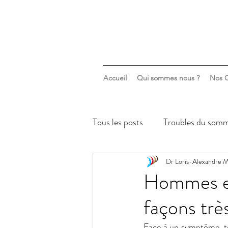
Accueil
Qui sommes nous ?
Nos C
Tous les posts
Troubles du somm
Sommeil & santé mentale
Dr Loris-Alexandre M
Hommes et
façons trè
Face à un symptôme, to