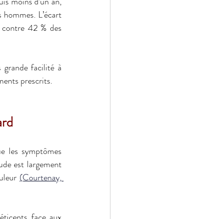
is moins d’un an, 
 hommes. L’écart 
 contre 42 % des 
grande facilité à 
ents prescrits.
ard
ue les symptômes 
ude est largement 
uleur 
(Courtenay, 
ticents face aux 