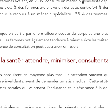
 femmes avaient, en 2019, consulté un médecin généraliste depu
es
 ; 60 % des femmes avaient vu un dentiste, contre 54 % des
t pour le recours à un médecin spécialiste : 53 % des femmes
lique en partie par une meilleure écoute du corps et une plus 
. Les femmes ont également tendance à mieux suivre les traitem
nce de consultation peut aussi avoir un revers. 
a santé : attendre, minimiser, consulter t
es consultent en moyenne plus tard. Ils attendent souvent q
re invalidants, avant de demander un avis médical. Cette attit
es sociales qui valorisent l’endurance et la résistance à la do
t également moins aux actions de prévention et sont plus ré