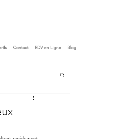
arifs
Contact
RDV en Ligne
Blog
Vie du cabinet
eux
ltent rapidement, 