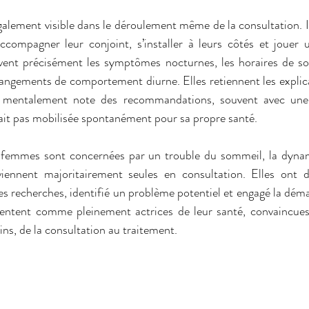
lement visible dans le déroulement même de la consultation. Il 
ccompagner leur conjoint, s’installer à leurs côtés et jouer u
ivent précisément les symptômes nocturnes, les horaires de som
angements de comportement diurne. Elles retiennent les explica
 mentalement note des recommandations, souvent avec une 
ait pas mobilisée spontanément pour sa propre santé.
es femmes sont concernées par un trouble du sommeil, la dyna
 viennent majoritairement seules en consultation. Elles ont d
 recherches, identifié un problème potentiel et engagé la déma
ésentent comme pleinement actrices de leur santé, convaincues
ins, de la consultation au traitement.