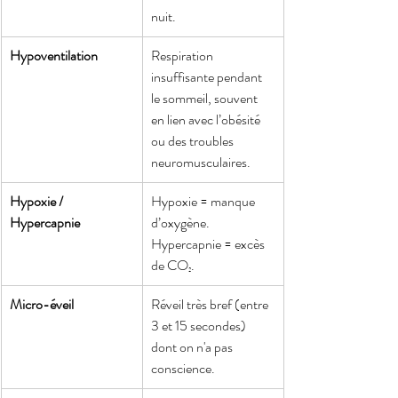
nuit.
Hypoventilation
Respiration 
insuffisante pendant 
le sommeil, souvent 
en lien avec l’obésité 
ou des troubles 
neuromusculaires.
Hypoxie / 
Hypoxie = manque 
Hypercapnie
d’oxygène. 
Hypercapnie = excès 
de CO₂.
Micro-éveil
Réveil très bref (entre 
3 et 15 secondes) 
dont on n'a pas 
conscience.