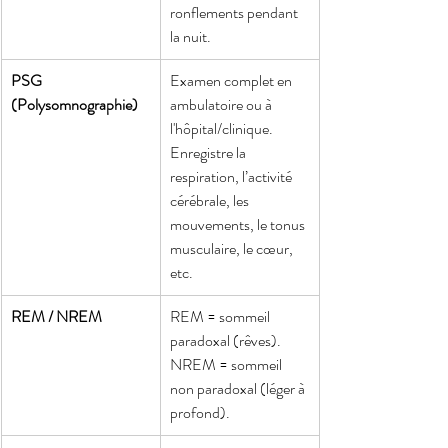
ronflements pendant 
la nuit.
PSG 
Examen complet en 
(Polysomnographie)
ambulatoire ou à 
l'hôpital/clinique. 
Enregistre la 
respiration, l’activité 
cérébrale, les 
mouvements, le tonus 
musculaire, le cœur, 
etc.
REM / NREM
REM = sommeil 
paradoxal (rêves). 
NREM = sommeil 
non paradoxal (léger à 
profond).