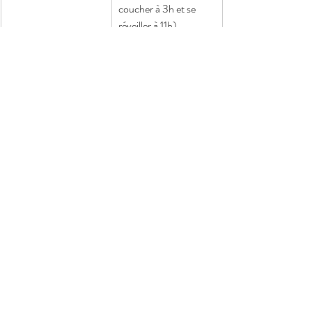
coucher à 3h et se 
réveiller à 11h).
Bruxisme
Contraction 
involontaire des 
mâchoires durant le 
sommeil (et 
éventuellement dans 
la journée) qui 
entraîne une usure 
importante des dents 
avec des douleurs des 
articulations temporo-
maxillaires.
Dette de sommeil
Accumulation de 
nuits trop courtes, 
créant une "fatigue à 
rembourser".