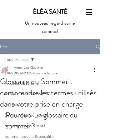
ÉLÉA SANTÉ
Un nouveau regard sur le
sommeil
Post
Tous les posts
Anne-Lise Gauthier
Tous les posts
21 mai 2025
4 min de lecture
Glossaire du Sommeil :
Troubles du sommeil
comprendre les termes utilisés
Apnée du sommeil & PPC
dans votre prise en charge
Sommeil de l'enfant
Pourquoi un glossaire du 
Sommeil & santé mentale
sommeil ?
Sommeil, corps & santé
Sommeil, couple & sexualité